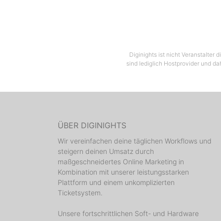
Diginights ist nicht Veranstalter
sind lediglich Hostprovider und da
ÜBER DIGINIGHTS
Wir vereinfachen deine täglichen Workflows und
steigern deinen Umsatz durch
maßgeschneidertes Online Marketing in
Kombination mit unserer leistungsstarken
Plattform und einem unkomplizierten
Ticketsystem.
Unsere fortschrittlichen Soft- und Hardware