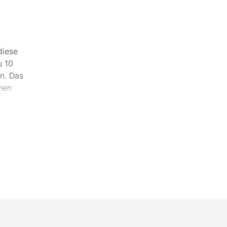
diese
u 10
n. Das
nen
ell
t viel
r den
sorgt,
 steht.
e genaue
Mail