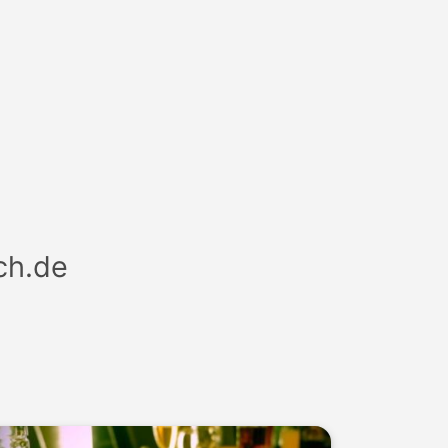
.de
.
ch.de