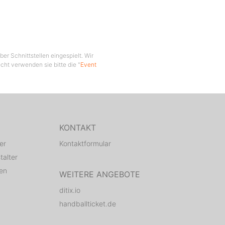
er Schnittstellen eingespielt. Wir
cht verwenden sie bitte die "
Event
KONTAKT
er
Kontaktformular
talter
den
WEITERE ANGEBOTE
ditix.io
handballticket.de