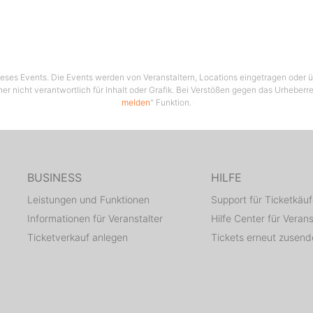
 dieses Events. Die Events werden von Veranstaltern, Locations eingetragen oder üb
her nicht verantwortlich für Inhalt oder Grafik. Bei Verstößen gegen das Urheberre
melden
" Funktion.
BUSINESS
HILFE
Leistungen und Funktionen
Support für Ticketkäuf
Informationen für Veranstalter
Hilfe Center für Verans
Ticketverkauf anlegen
Tickets erneut zusen