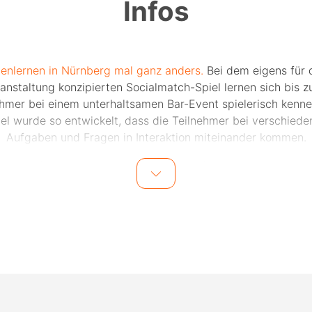
Infos
enlernen in Nürnberg mal ganz anders.
Bei dem eigens für 
anstaltung konzipierten Socialmatch-Spiel lernen sich bis z
ehmer bei einem unterhaltsamen Bar-Event spielerisch kenne
iel wurde so entwickelt, dass die Teilnehmer bei verschiede
Aufgaben und Fragen in Interaktion miteinander kommen.
nk des Spiels und dem Moderator vor Ort wird das Eis schn
chen und die Teilnehmer lernen sich im Laufe des Abends mi
 und gemeinsamen Lachmomenten besser kennen. Auch fü
ktdatenaustausch nach dem Event wird vom Veranstalter ge
 einem weiteren Treffen mit den Teilnehmern nichts im Wege
ents finden in zentral gelegenen Bars in Nürnberg statt. Di
ation wird einen Tag vor dem Event den Teilnehmern per E-
mitgeteilt.