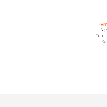
Kenn
Ver
Teiln
Sp
Da
gebro
Spaß
Konta
sodass
Alle Ev
Loc