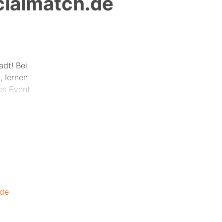
cialmatch.de
adt! Bei
, lernen
es Event
Location
.de
 kennen