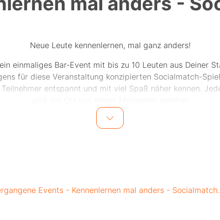
lernen mal anders - So
Neue Leute kennenlernen, mal ganz anders!
ein einmaliges Bar-Event mit bis zu 10 Leuten aus Deiner St
ens für diese Veranstaltung konzipierten Socialmatch-Spiel
e Teilnehmer entspannt und mit viel Spaß näher kennen. Jed
wird vor Ort von einem Moderator geleitet.
Wir achten auf ein ausgeglichenes Geschlechterverhältnis.
Alle aktuellen Termine findest Du hier: www.socialmatch.de
:Der genaue Veranstaltungsort kann von der angegebenen 
abweichen und wird den Teilnehmern per Email mitgeteilt.
rgangene Events - Kennenlernen mal anders - Socialmatch
jetzt andere Leute aus Deiner Altersgruppe in Deiner Stadt
und erlebe einen tollen Abend! Melde dich unter
https://www.socialmatch.de
zum nächsten Event an.