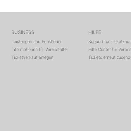
BUSINESS
HILFE
Leistungen und Funktionen
Support für Ticketkäuf
Informationen für Veranstalter
Hilfe Center für Verans
Ticketverkauf anlegen
Tickets erneut zusen