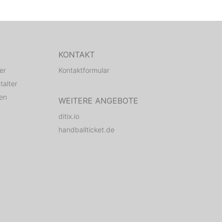
KONTAKT
er
Kontaktformular
talter
den
WEITERE ANGEBOTE
ditix.io
handballticket.de