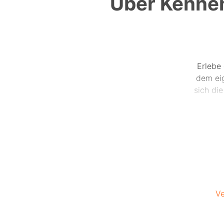
Über Kennen
Erlebe 
dem eig
sich di
Hinweis
Ve
Lerne 