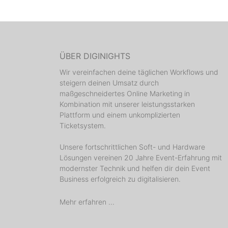
ÜBER DIGINIGHTS
Wir vereinfachen deine täglichen Workflows und
steigern deinen Umsatz durch
maßgeschneidertes Online Marketing in
Kombination mit unserer leistungsstarken
Plattform und einem unkomplizierten
Ticketsystem.
Unsere fortschrittlichen Soft- und Hardware
Lösungen vereinen 20 Jahre Event-Erfahrung mit
modernster Technik und helfen dir dein Event
Business erfolgreich zu digitalisieren.
Mehr erfahren ...