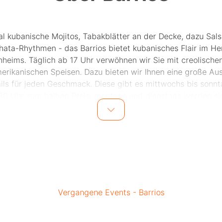
al kubanische Mojitos, Tabakblätter an der Decke, dazu Sal
hata-Rhythmen - das Barrios bietet kubanisches Flair im He
heims. Täglich ab 17 Uhr verwöhnen wir Sie mit creolische
merikanischen Speisen. Dazu bieten wir Ihnen eine große Au
ils für jeden Geschmack. Diese gibt es mittwochs bis sonnt
30 Uhr zum halben Preis, montags und dienstags werden si
Doppelpack serviert.
renfreunde können in der gemütlichen Raucherlounge neben
 eine große Auswahl an hochwertigen Rums genießen. Währ
saison lädt die Terrasse im Innenhof zum Ausklang des Tag
ghlight sind die regelmäßigen Events mit Live-Musik, wo bis 
die Nacht das Tanzbein geschwungen wird.
Vergangene Events - Barrios