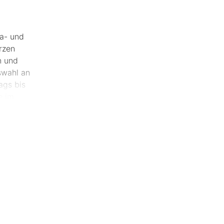
sa- und
rzen
n und
swahl an
ags bis
e im
 einer
end der
es ein.
spät in