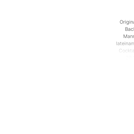
Origin
Bac
Mann
lateina
Cockta
20.
Zigar
Cohiba
Sommer
Ein Hi