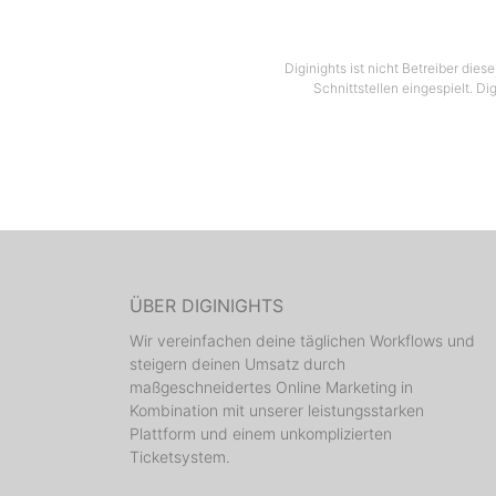
Diginights ist nicht Betreiber die
Schnittstellen eingespielt. Di
ÜBER DIGINIGHTS
Wir vereinfachen deine täglichen Workflows und
steigern deinen Umsatz durch
maßgeschneidertes Online Marketing in
Kombination mit unserer leistungsstarken
Plattform und einem unkomplizierten
Ticketsystem.