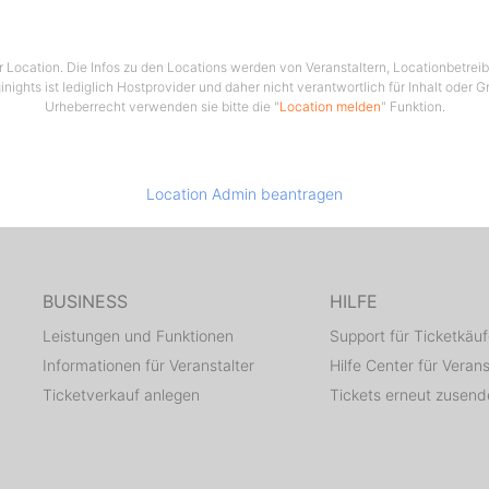
ser Location. Die Infos zu den Locations werden von Veranstaltern, Locationbetrei
ginights ist lediglich Hostprovider und daher nicht verantwortlich für Inhalt oder 
Urheberrecht verwenden sie bitte die "
Location melden
" Funktion.
Location Admin beantragen
BUSINESS
HILFE
Leistungen und Funktionen
Support für Ticketkäuf
Informationen für Veranstalter
Hilfe Center für Verans
Ticketverkauf anlegen
Tickets erneut zusen