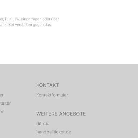
ber, DJs usw. eingetragen oder über
Grafik. Bei Verstößen gegen das
KONTAKT
er
Kontaktformular
talter
den
WEITERE ANGEBOTE
ditix.io
handballticket.de