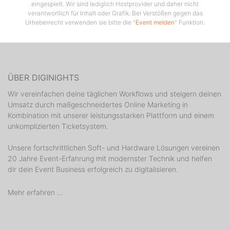
eingespielt. Wir sind lediglich Hostprovider und daher nicht
verantwortlich für Inhalt oder Grafik. Bei Verstößen gegen das
Urheberrecht verwenden sie bitte die "
Event melden
" Funktion.
ÜBER DIGINIGHTS
Wir vereinfachen deine täglichen Workflows und steigern deinen
Umsatz durch maßgeschneidertes Online Marketing in
Kombination mit unserer leistungsstarken Plattform und einem
unkomplizierten Ticketsystem.
Unsere fortschrittlichen Soft- und Hardware Lösungen vereinen
20 Jahre Event-Erfahrung mit modernster Technik und helfen
dir dein Event Business erfolgreich zu digitalisieren.
Mehr erfahren ...