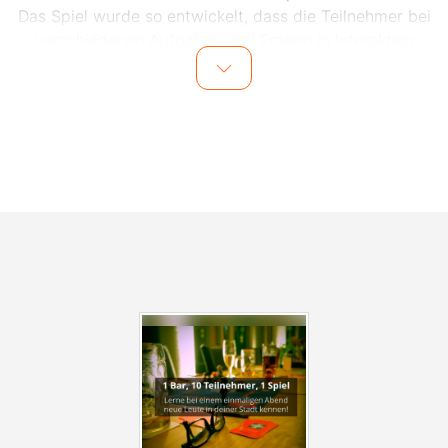
Das Spiel wurde so entwickelt, dass die Teilnehmer bei
verschiedenen Aufgaben und Fragen in Interaktion
miteinander kommen.
Dank des Spiels und dem Moderator vor Ort wird das
Eis schnell gebrochen und die Teilnehmer lernen sich
im Laufe des Abends mit viel Spaß und gemeinsamen
Lachmomenten besser kennen. Auch für den
Kontaktdatenaustausch nach dem Event wird vom
Veranstalter gesorgt, sodass einem weiteren Treffen
mit den Teilnehmern nichts im Wege steht.
Alle Events finden in zentral gelegenen Bars in
Nürnberg statt. Die genaue Location wird einen Tag vor
dem Event den Teilnehmern per E-Mail mitgeteilt.
Anmelden zu den Events, kann man sich
unter
www.socialmatch.de
.