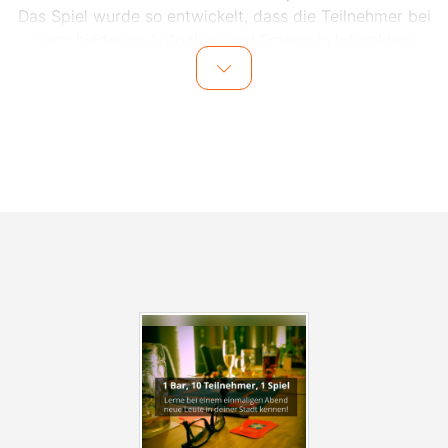
Das Spiel wurde so entwickelt, dass die Teilnehmer bei
verschiedenen Aufgaben und Fragen in Interaktion
miteinander kommen.
Dank des Spiels und dem Moderator vor Ort wird das
Eis schnell gebrochen und die Teilnehmer lernen sich
im Laufe des Abends mit viel Spaß und gemeinsamen
Lachmomenten besser kennen. Auch für den
Kontaktdatenaustausch nach dem Event wird vom
Veranstalter gesorgt, sodass einem weiteren Treffen
mit den Teilnehmern nichts im Wege steht.
Alle Events finden in zentral gelegenen Bars in Leipzig
statt. Die genaue Location wird einen Tag vor dem
Event den Teilnehmern per E-Mail mitgeteilt.
Anmelden zu den Events, kann man sich
unter
www.socialmatch.de
.