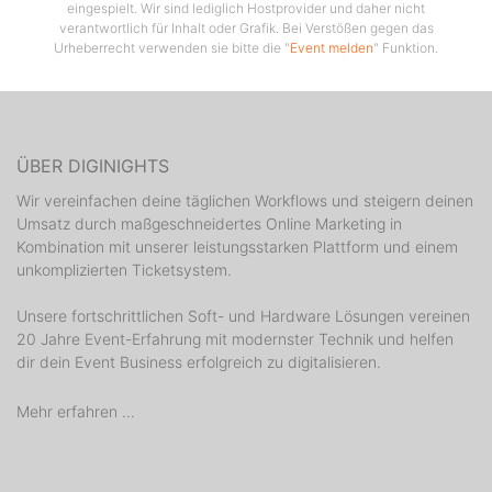
eingespielt. Wir sind lediglich Hostprovider und daher nicht
verantwortlich für Inhalt oder Grafik. Bei Verstößen gegen das
Urheberrecht verwenden sie bitte die "
Event melden
" Funktion.
ÜBER DIGINIGHTS
Wir vereinfachen deine täglichen Workflows und steigern deinen
Umsatz durch maßgeschneidertes Online Marketing in
Kombination mit unserer leistungsstarken Plattform und einem
unkomplizierten Ticketsystem.
Unsere fortschrittlichen Soft- und Hardware Lösungen vereinen
20 Jahre Event-Erfahrung mit modernster Technik und helfen
dir dein Event Business erfolgreich zu digitalisieren.
Mehr erfahren ...