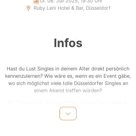
Di. 08. Juli 2025, 19:30 Uhr
Ruby Leni Hotel & Bar, Düsseldorf
Infos
Hast du Lust Singles in deinem Alter direkt persönlich
kennenzulernen? Wie wäre es, wenn es ein Event gäbe,
wo sich möglichst viele tolle Düsseldorfer Singles an
einem Abend treffen würden?
Mit Düsseldorfs großem Speed Dating Event
hast du
jetzt die Chance auf bis zu 15 einzigartige Dates an
einem Abend.
Bis zu 15 Männer und 15 Frauen in einer Altersgruppe