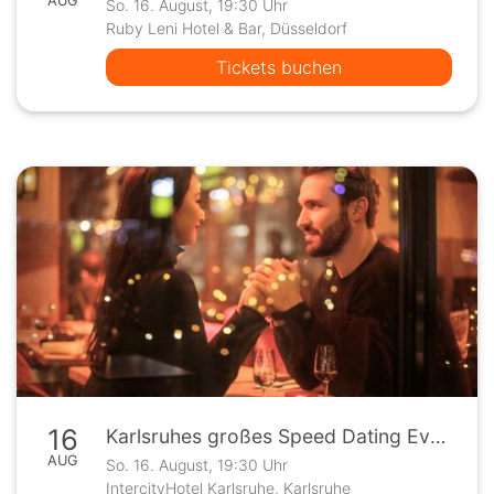
AUG
So. 16. August, 19:30 Uhr
Ruby Leni Hotel & Bar, Düsseldorf
Tickets buchen
16
Karlsruhes großes Speed Dating Event
AUG
So. 16. August, 19:30 Uhr
IntercityHotel Karlsruhe, Karlsruhe