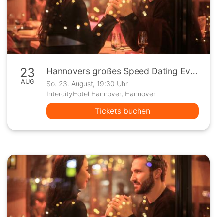
23
Hannovers großes Speed Dating Event
AUG
So. 23. August, 19:30 Uhr
IntercityHotel Hannover, Hannover
Tickets buchen