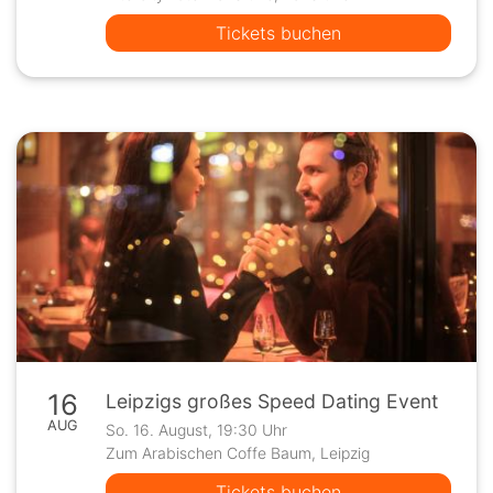
Tickets buchen
16
Leipzigs großes Speed Dating Event
AUG
So. 16. August, 19:30 Uhr
Zum Arabischen Coffe Baum, Leipzig
Tickets buchen