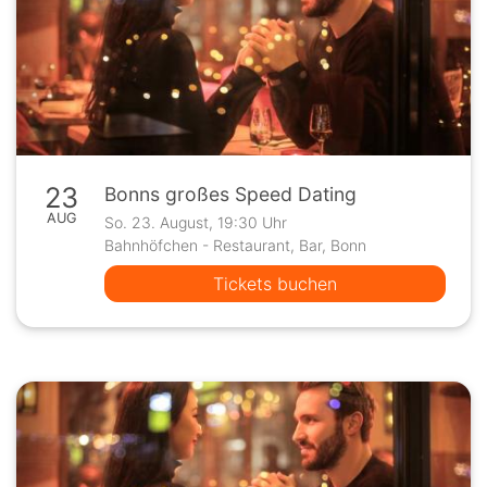
23
Bonns großes Speed Dating
AUG
So. 23. August, 19:30 Uhr
Bahnhöfchen - Restaurant, Bar, Bonn
Tickets buchen