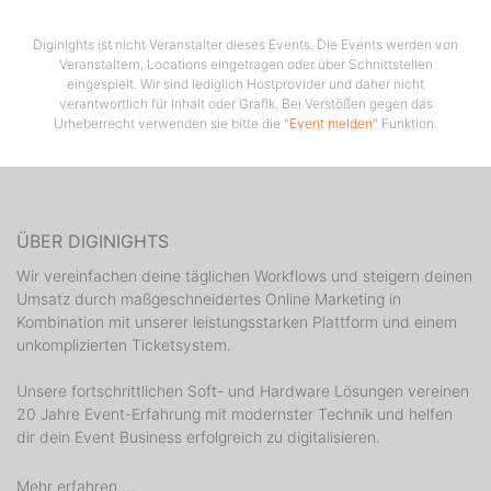
Überraschungsgeschenk)
✨ Gönn dir diese besondere Zeit für dich – voller
Diginights ist nicht Veranstalter dieses Events. Die Events werden von
Veranstaltern, Locations eingetragen oder über Schnittstellen
Natur, Gemeinschaft & Inspiration!
eingespielt. Wir sind lediglich Hostprovider und daher nicht
verantwortlich für Inhalt oder Grafik. Bei Verstößen gegen das
? Melde dich jetzt an:
Urheberrecht verwenden sie bitte die "
Event melden
" Funktion.
? 0176-41812088
? LRiesmeier@googlemail.com
ÜBER DIGINIGHTS
? @Lauras_Naturevents
Wir vereinfachen deine täglichen Workflows und steigern deinen
Lass uns gemeinsam feiern, lachen & neue Energie
Umsatz durch maßgeschneidertes Online Marketing in
tanken?
Kombination mit unserer leistungsstarken Plattform und einem
unkomplizierten Ticketsystem.
Unsere fortschrittlichen Soft- und Hardware Lösungen vereinen
20 Jahre Event-Erfahrung mit modernster Technik und helfen
dir dein Event Business erfolgreich zu digitalisieren.
Mehr erfahren ...