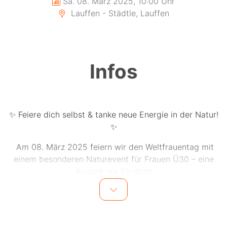
Sa. 08. März 2025, 10:00 Uhr
Lauffen - Städtle, Lauffen
Infos
✨ Feiere dich selbst & tanke neue Energie in der Natur!
✨
Am 08. März 2025 feiern wir den Weltfrauentag mit
einem besonderen Naturevent für Frauen Ü30 – eine
Auszeit nur für dich!
? Was dich erwartet:
? Frühstückspicknick in der Natur – ankommen &
genießen