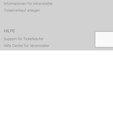
Informationen für Veranstalter
Ticketverkauf anlegen
HILFE
Support für Ticketkäufer
Hilfe Center für Veranstalter
Tickets erneut zusenden
KONTAKT
Kontaktformular
WEITERE ANGEBOTE
ditix.io
handballticket.de