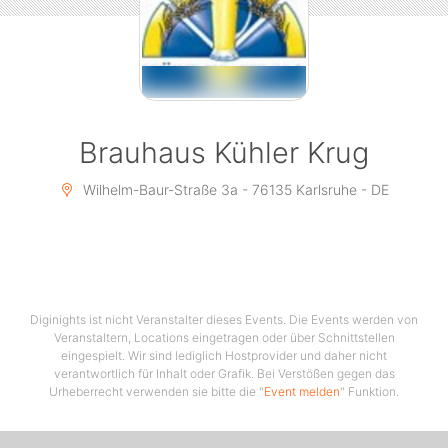
Brauhaus Kühler Krug
Wilhelm-Baur-Straße 3a - 76135 Karlsruhe - DE
Diginights ist nicht Veranstalter dieses Events. Die Events werden von
Veranstaltern, Locations eingetragen oder über Schnittstellen
eingespielt. Wir sind lediglich Hostprovider und daher nicht
verantwortlich für Inhalt oder Grafik. Bei Verstößen gegen das
Urheberrecht verwenden sie bitte die "
Event melden
" Funktion.