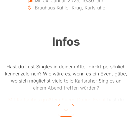
Mi. 04. Januar 2023, 19:30 Uhr
Brauhaus Kühler Krug, Karlsruhe
Infos
Hast du Lust Singles in deinem Alter direkt persönlich
kennenzulernen? Wie wäre es, wenn es ein Event gäbe,
wo sich möglichst viele tolle Karlsruher Singles an
einem Abend treffen würden?
Mit Karlsruhes größtem Speed Dating Event
hast du
jetzt die Chance auf bis zu 20 einzigartige Dates an
einem Abend.
Bis zu 20 Männer und 20 Frauen in einer Altersgruppe