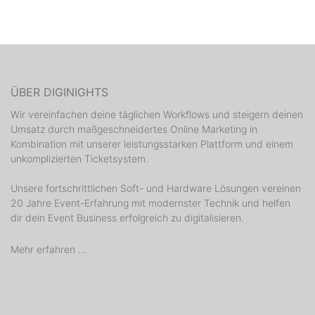
ÜBER DIGINIGHTS
Wir vereinfachen deine täglichen Workflows und steigern deinen
Umsatz durch maßgeschneidertes Online Marketing in
Kombination mit unserer leistungsstarken Plattform und einem
unkomplizierten Ticketsystem.
Unsere fortschrittlichen Soft- und Hardware Lösungen vereinen
20 Jahre Event-Erfahrung mit modernster Technik und helfen
dir dein Event Business erfolgreich zu digitalisieren.
Mehr erfahren ...