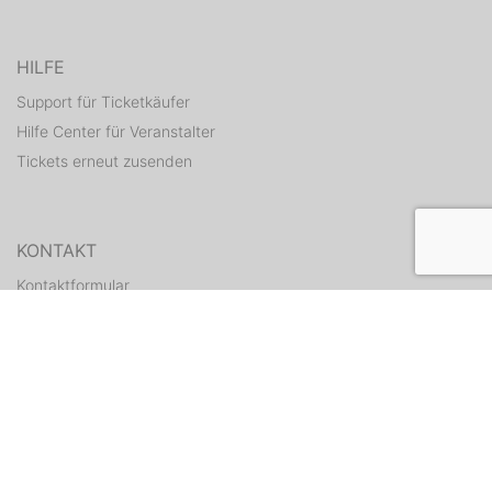
HILFE
Support für Ticketkäufer
Hilfe Center für Veranstalter
Tickets erneut zusenden
KONTAKT
Kontaktformular
WEITERE ANGEBOTE
ditix.io
handballticket.de