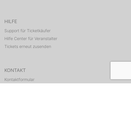
HILFE
Support für Ticketkäufer
Hilfe Center für Veranstalter
Tickets erneut zusenden
KONTAKT
Kontaktformular
WEITERE ANGEBOTE
ditix.io
handballticket.de