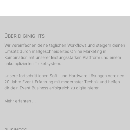
ÜBER DIGINIGHTS
Wir vereinfachen deine täglichen Workflows und steigern deinen
Umsatz durch maßgeschneidertes Online Marketing in
Kombination mit unserer leistungsstarken Plattform und einem
unkomplizierten Ticketsystem.
Unsere fortschrittlichen Soft- und Hardware Lösungen vereinen
20 Jahre Event-Erfahrung mit modernster Technik und helfen
dir dein Event Business erfolgreich zu digitalisieren.
Mehr erfahren ...