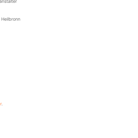
anstalter
 Heilbronn
r
.