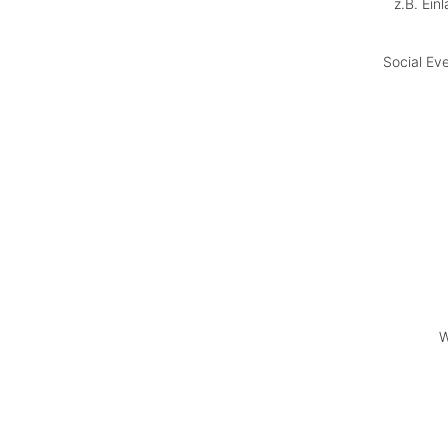
z.B. Ein
Social Ev
W