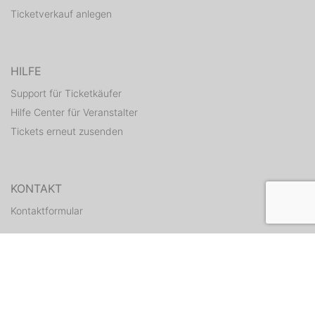
Ticketverkauf anlegen
HILFE
Support für Ticketkäufer
Hilfe Center für Veranstalter
Tickets erneut zusenden
KONTAKT
Kontaktformular
WEITERE ANGEBOTE
ditix.io
handballticket.de