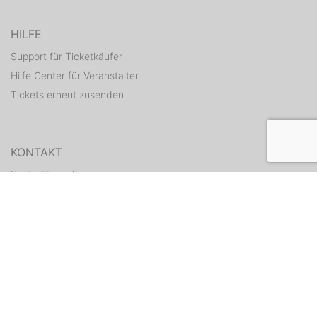
HILFE
Support für Ticketkäufer
Hilfe Center für Veranstalter
Tickets erneut zusenden
KONTAKT
Kontaktformular
WEITERE ANGEBOTE
ditix.io
handballticket.de