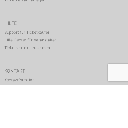
HILFE
Support für Ticketkäufer
Hilfe Center für Veranstalter
Tickets erneut zusenden
KONTAKT
Kontaktformular
WEITERE ANGEBOTE
ditix.io
handballticket.de