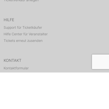
HILFE
Support für Ticketkäufer
Hilfe Center für Veranstalter
Tickets erneut zusenden
KONTAKT
Kontaktformular
WEITERE ANGEBOTE
ditix.io
handballticket.de