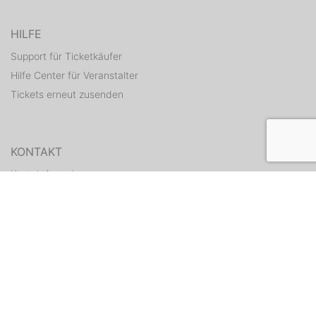
HILFE
Support für Ticketkäufer
Hilfe Center für Veranstalter
Tickets erneut zusenden
KONTAKT
Kontaktformular
WEITERE ANGEBOTE
ditix.io
handballticket.de