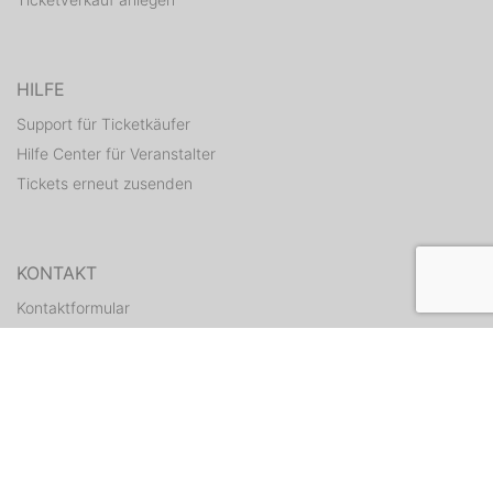
HILFE
Support für Ticketkäufer
Hilfe Center für Veranstalter
Tickets erneut zusenden
KONTAKT
Kontaktformular
WEITERE ANGEBOTE
ditix.io
handballticket.de