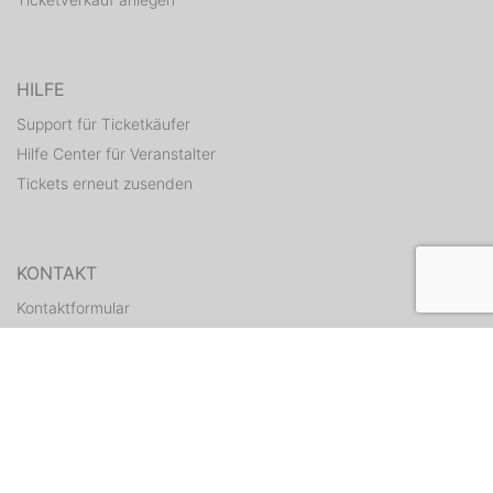
HILFE
Support für Ticketkäufer
Hilfe Center für Veranstalter
Tickets erneut zusenden
KONTAKT
Kontaktformular
WEITERE ANGEBOTE
ditix.io
handballticket.de