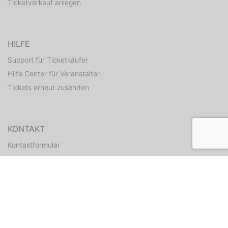
Ticketverkauf anlegen
HILFE
Support für Ticketkäufer
Hilfe Center für Veranstalter
Tickets erneut zusenden
KONTAKT
Kontaktformular
WEITERE ANGEBOTE
ditix.io
handballticket.de