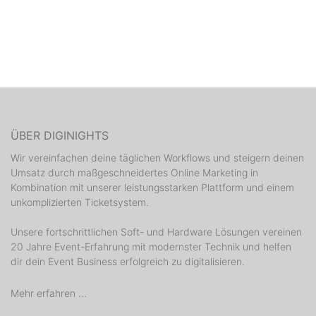
ÜBER DIGINIGHTS
Wir vereinfachen deine täglichen Workflows und steigern deinen
Umsatz durch maßgeschneidertes Online Marketing in
Kombination mit unserer leistungsstarken Plattform und einem
unkomplizierten Ticketsystem.
Unsere fortschrittlichen Soft- und Hardware Lösungen vereinen
20 Jahre Event-Erfahrung mit modernster Technik und helfen
dir dein Event Business erfolgreich zu digitalisieren.
Mehr erfahren ...