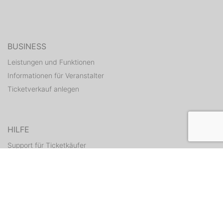
BUSINESS
Leistungen und Funktionen
Informationen für Veranstalter
Ticketverkauf anlegen
HILFE
Support für Ticketkäufer
Hilfe Center für Veranstalter
Tickets erneut zusenden
KONTAKT