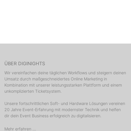
ÜBER DIGINIGHTS
Wir vereinfachen deine täglichen Workflows und steigern deinen
Umsatz durch maßgeschneidertes Online Marketing in
Kombination mit unserer leistungsstarken Plattform und einem
unkomplizierten Ticketsystem.
Unsere fortschrittlichen Soft- und Hardware Lösungen vereinen
20 Jahre Event-Erfahrung mit modernster Technik und helfen
dir dein Event Business erfolgreich zu digitalisieren.
Mehr erfahren ...