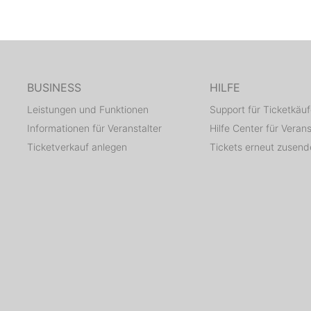
BUSINESS
HILFE
Leistungen und Funktionen
Support für Ticketkäuf
Informationen für Veranstalter
Hilfe Center für Verans
Ticketverkauf anlegen
Tickets erneut zusen