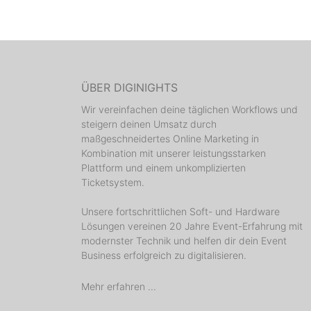
ÜBER DIGINIGHTS
Wir vereinfachen deine täglichen Workflows und
steigern deinen Umsatz durch
maßgeschneidertes Online Marketing in
Kombination mit unserer leistungsstarken
Plattform und einem unkomplizierten
Ticketsystem.
Unsere fortschrittlichen Soft- und Hardware
Lösungen vereinen 20 Jahre Event-Erfahrung mit
modernster Technik und helfen dir dein Event
Business erfolgreich zu digitalisieren.
Mehr erfahren ...