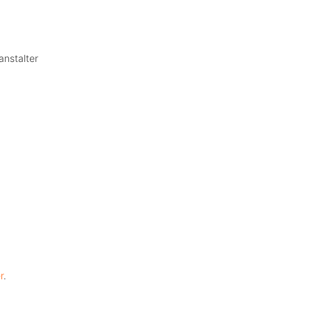
anstalter
r
.