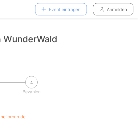
Event eintragen
Anmelden
im WunderWald
4
Bezahlen
heilbronn.de