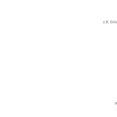
z.B. Ein
W