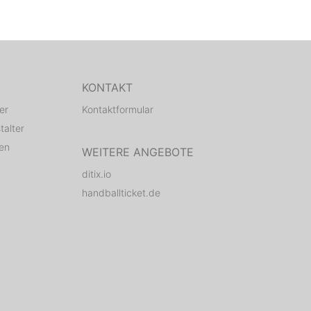
KONTAKT
er
Kontaktformular
talter
den
WEITERE ANGEBOTE
ditix.io
handballticket.de