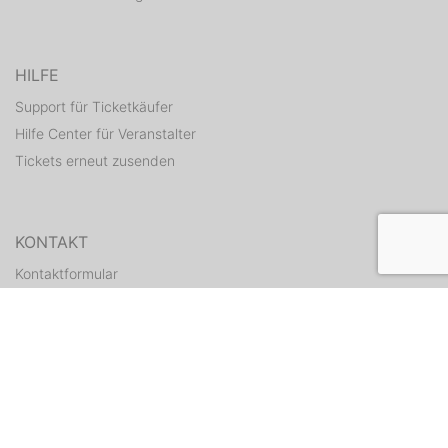
HILFE
Support für Ticketkäufer
Hilfe Center für Veranstalter
Tickets erneut zusenden
KONTAKT
Kontaktformular
WEITERE ANGEBOTE
ditix.io
handballticket.de