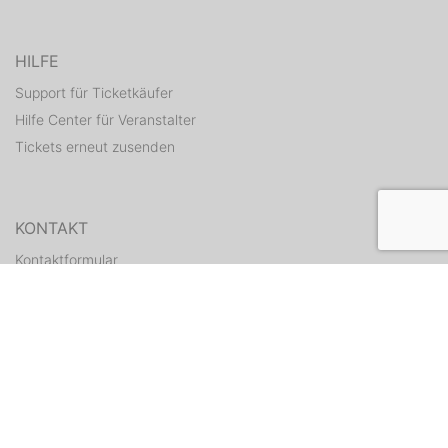
HILFE
Support für Ticketkäufer
Hilfe Center für Veranstalter
Tickets erneut zusenden
KONTAKT
Kontaktformular
WEITERE ANGEBOTE
ditix.io
handballticket.de