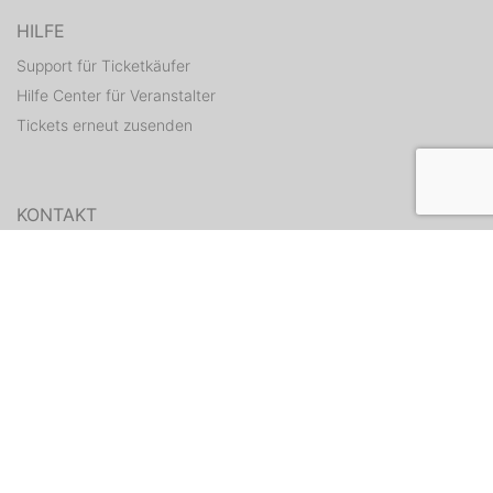
HILFE
Support für Ticketkäufer
Hilfe Center für Veranstalter
Tickets erneut zusenden
KONTAKT
Kontaktformular
WEITERE ANGEBOTE
ditix.io
handballticket.de
Kontakt
•
AGB
•