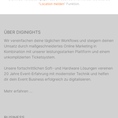
"
Location melden
" Funktion.
ÜBER DIGINIGHTS
Wir vereinfachen deine täglichen Workflows und steigern deinen
Umsatz durch maßgeschneidertes Online Marketing in
Kombination mit unserer leistungsstarken Plattform und einem
unkomplizierten Ticketsystem.
Unsere fortschrittlichen Soft- und Hardware Lösungen vereinen
20 Jahre Event-Erfahrung mit modernster Technik und helfen
dir dein Event Business erfolgreich zu digitalisieren.
Mehr erfahren ...
BUSINESS