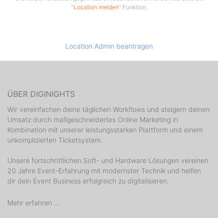
"
Location melden
" Funktion.
Location Admin beantragen
ÜBER DIGINIGHTS
Wir vereinfachen deine täglichen Workflows und steigern deinen
Umsatz durch maßgeschneidertes Online Marketing in
Kombination mit unserer leistungsstarken Plattform und einem
unkomplizierten Ticketsystem.
Unsere fortschrittlichen Soft- und Hardware Lösungen vereinen
20 Jahre Event-Erfahrung mit modernster Technik und helfen
dir dein Event Business erfolgreich zu digitalisieren.
Mehr erfahren ...