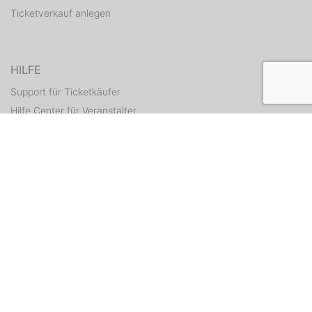
Ticketverkauf anlegen
HILFE
Support für Ticketkäufer
Hilfe Center für Veranstalter
Tickets erneut zusenden
KONTAKT
Kontaktformular
WEITERE ANGEBOTE
ditix.io
handballticket.de