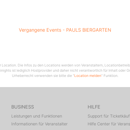
Vergangene Events - PAULS BIERGARTEN
ser Location. Die Infos zu den Locations werden von Veranstaltern, Locationbetrei
ginights ist lediglich Hostprovider und daher nicht verantwortlich für Inhalt oder 
Urheberrecht verwenden sie bitte die "
Location melden
" Funktion.
BUSINESS
HILFE
Leistungen und Funktionen
Support für Ticketkäuf
Informationen für Veranstalter
Hilfe Center für Verans