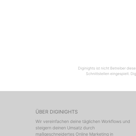
Diginights ist nicht Betreiber die
Schnittstellen eingespielt. Di
ÜBER DIGINIGHTS
Wir vereinfachen deine täglichen Workflows und
steigern deinen Umsatz durch
maßgeschneidertes Online Marketing in