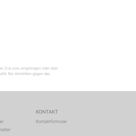
ber, DJs usw. eingetragen oder über
Grafik. Bei Verstößen gegen das
KONTAKT
er
Kontaktformular
talter