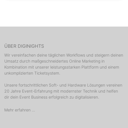
ÜBER DIGINIGHTS
Wir vereinfachen deine täglichen Workflows und steigern deinen
Umsatz durch maßgeschneidertes Online Marketing in
Kombination mit unserer leistungsstarken Plattform und einem
unkomplizierten Ticketsystem.
Unsere fortschrittlichen Soft- und Hardware Lösungen vereinen
20 Jahre Event-Erfahrung mit modernster Technik und helfen
dir dein Event Business erfolgreich zu digitalisieren.
Mehr erfahren ...