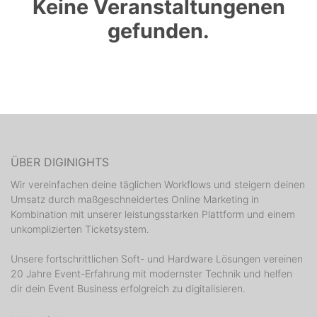
Keine Veranstaltungenen
gefunden.
ÜBER DIGINIGHTS
Wir vereinfachen deine täglichen Workflows und steigern deinen
Umsatz durch maßgeschneidertes Online Marketing in
Kombination mit unserer leistungsstarken Plattform und einem
unkomplizierten Ticketsystem.
Unsere fortschrittlichen Soft- und Hardware Lösungen vereinen
20 Jahre Event-Erfahrung mit modernster Technik und helfen
dir dein Event Business erfolgreich zu digitalisieren.