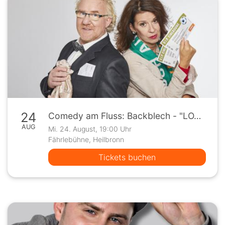
24
Comedy am Fluss: Backblech - "LOVE HURTS"
AUG
Mi. 24. August, 19:00 Uhr
Fährlebühne, Heilbronn
Tickets buchen