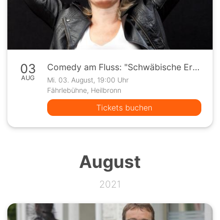
03
Comedy am Fluss: "Schwäbische Erotik" mit Christiane M.
AUG
Mi. 03. August, 19:00 Uhr
Fährlebühne, Heilbronn
Tickets buchen
August
2021