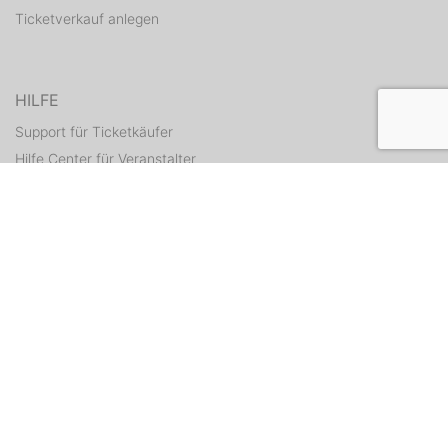
Ticketverkauf anlegen
HILFE
Support für Ticketkäufer
Hilfe Center für Veranstalter
Tickets erneut zusenden
KONTAKT
Kontaktformular
WEITERE ANGEBOTE
ditix.io
handballticket.de