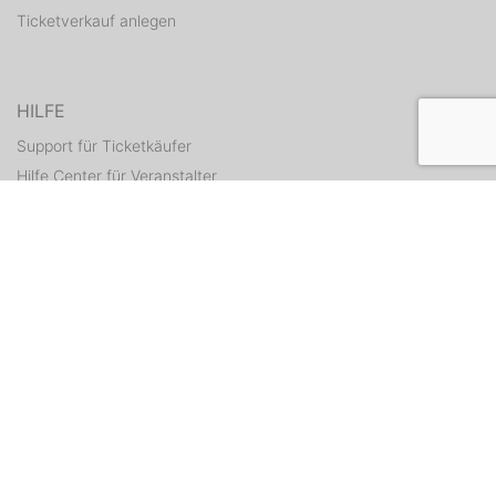
Ticketverkauf anlegen
HILFE
Support für Ticketkäufer
Hilfe Center für Veranstalter
Tickets erneut zusenden
KONTAKT
Kontaktformular
WEITERE ANGEBOTE
ditix.io
handballticket.de