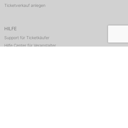
Ticketverkauf anlegen
HILFE
Support für Ticketkäufer
Hilfe Center für Veranstalter
Tickets erneut zusenden
KONTAKT
Kontaktformular
WEITERE ANGEBOTE
ditix.io
handballticket.de