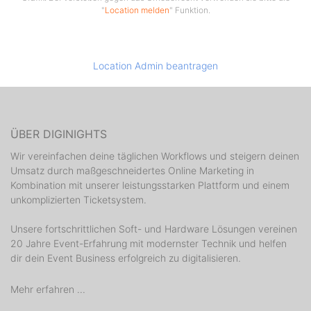
"
Location melden
" Funktion.
Location Admin beantragen
ÜBER DIGINIGHTS
Wir vereinfachen deine täglichen Workflows und steigern deinen
Umsatz durch maßgeschneidertes Online Marketing in
Kombination mit unserer leistungsstarken Plattform und einem
unkomplizierten Ticketsystem.
Unsere fortschrittlichen Soft- und Hardware Lösungen vereinen
20 Jahre Event-Erfahrung mit modernster Technik und helfen
dir dein Event Business erfolgreich zu digitalisieren.
Mehr erfahren ...