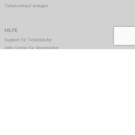
Ticketverkauf anlegen
HILFE
Support für Ticketkäufer
Hilfe Center für Veranstalter
Tickets erneut zusenden
KONTAKT
Kontaktformular
WEITERE ANGEBOTE
ditix.io
handballticket.de