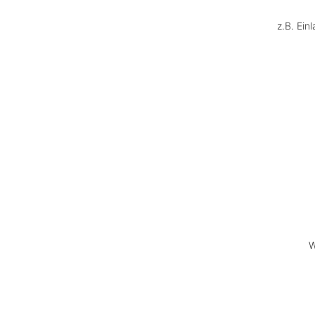
z.B. Ein
W