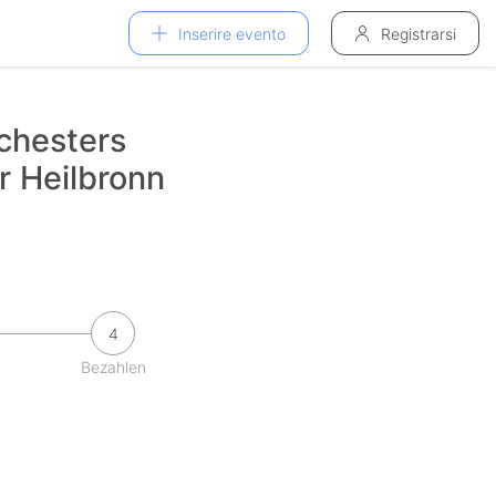
Inserire evento
Registrarsi
rchesters
r Heilbronn
4
Bezahlen