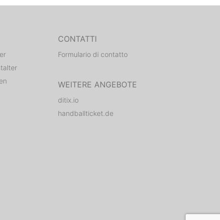
CONTATTI
er
Formulario di contatto
talter
den
WEITERE ANGEBOTE
ditix.io
handballticket.de