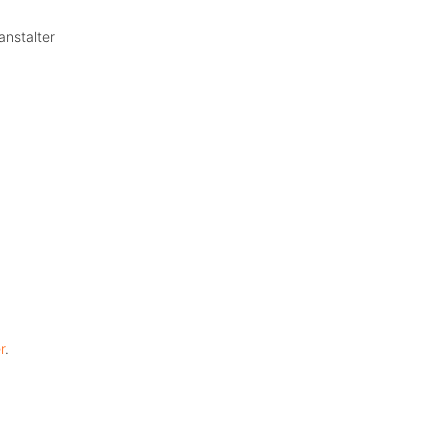
anstalter
r
.