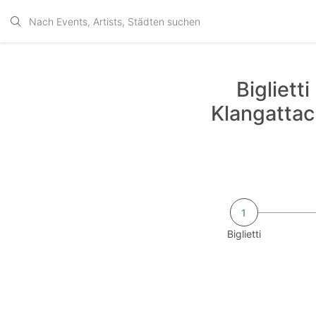
Bigliett
Klangattac
1
Biglietti