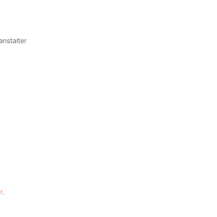
anstalter
r
.