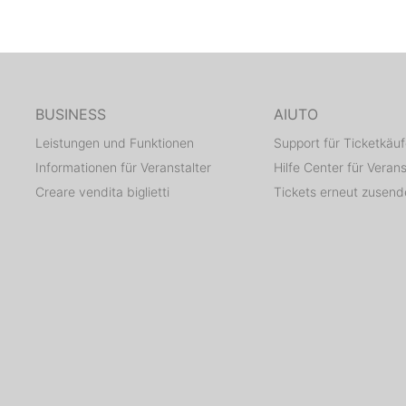
BUSINESS
AIUTO
Leistungen und Funktionen
Support für Ticketkäuf
Informationen für Veranstalter
Hilfe Center für Verans
Creare vendita biglietti
Tickets erneut zusen