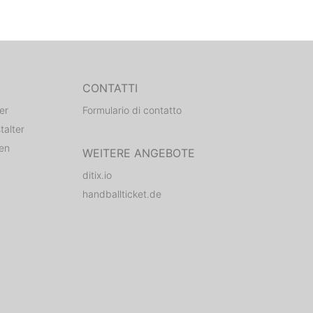
CONTATTI
er
Formulario di contatto
talter
den
WEITERE ANGEBOTE
ditix.io
handballticket.de