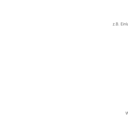
z.B. Ein
W