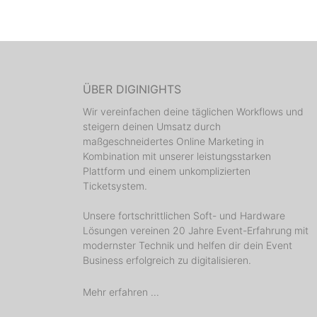
ÜBER DIGINIGHTS
Wir vereinfachen deine täglichen Workflows und
steigern deinen Umsatz durch
maßgeschneidertes Online Marketing in
Kombination mit unserer leistungsstarken
Plattform und einem unkomplizierten
Ticketsystem.
Unsere fortschrittlichen Soft- und Hardware
Lösungen vereinen 20 Jahre Event-Erfahrung mit
modernster Technik und helfen dir dein Event
Business erfolgreich zu digitalisieren.
Mehr erfahren ...