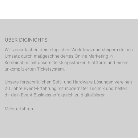
ÜBER DIGINIGHTS
Wir vereinfachen deine täglichen Workflows und steigern deinen
Umsatz durch maßgeschneidertes Online Marketing in
Kombination mit unserer leistungsstarken Plattform und einem
unkomplizierten Ticketsystem.
Unsere fortschrittlichen Soft- und Hardware Lösungen vereinen
20 Jahre Event-Erfahrung mit modernster Technik und helfen
dir dein Event Business erfolgreich zu digitalisieren.
Mehr erfahren ...