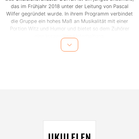
das im Frühjahr 2018 unter der Leitung von Pascal
Wilfer gegründet wurde. In ihrem Programm verbindet
die Gruppe ein hohes Maß an Musikalität mit einer
Portion Witz und Humor und bietet so dem Zuhörer
eine kurzweilige Unterhaltung.
Anlässlich des 1250-jährigen Jubiläums der Stadt
Dorfen und gleichzeitig 5-jährigen Bestehens des
Ensembles veranstaltet das Ukulelenorchester Dorfen
ein Jubiläumskonzert.
Es musizieren: Pascal Wilfer (Ukulele), Lukas Huge
(Ukulele), Irmgard Bauer (Ukulele), Lars Christiansen
(Ukulele), Andreas Greimel (Ukulele), Barbara Ulber
(Ukulele), Franziska Wilhelm (Ukulele), Sabrina Wager
(Ukulele), Jakob Marsmann (Ukulele)