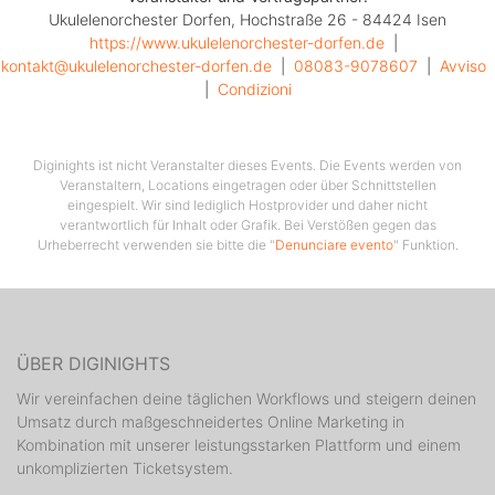
Ukulelenorchester Dorfen, Hochstraße 26 - 84424 Isen
https://www.ukulelenorchester-dorfen.de
  |  
kontakt@ukulelenorchester-dorfen.de
  |  
08083-9078607
  |  
Avviso
|  
Condizioni
Diginights ist nicht Veranstalter dieses Events. Die Events werden von
Veranstaltern, Locations eingetragen oder über Schnittstellen
eingespielt. Wir sind lediglich Hostprovider und daher nicht
verantwortlich für Inhalt oder Grafik. Bei Verstößen gegen das
Urheberrecht verwenden sie bitte die "
Denunciare evento
" Funktion.
ÜBER DIGINIGHTS
Wir vereinfachen deine täglichen Workflows und steigern deinen
Umsatz durch maßgeschneidertes Online Marketing in
Kombination mit unserer leistungsstarken Plattform und einem
unkomplizierten Ticketsystem.