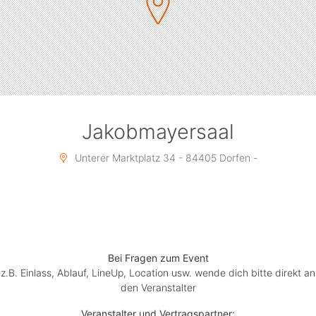
Jakobmayersaal
Unterer Marktplatz 34 - 84405 Dorfen -
Bei Fragen zum Event
z.B. Einlass, Ablauf, LineUp, Location usw. wende dich bitte direkt an
den Veranstalter
Veranstalter und Vertragspartner: