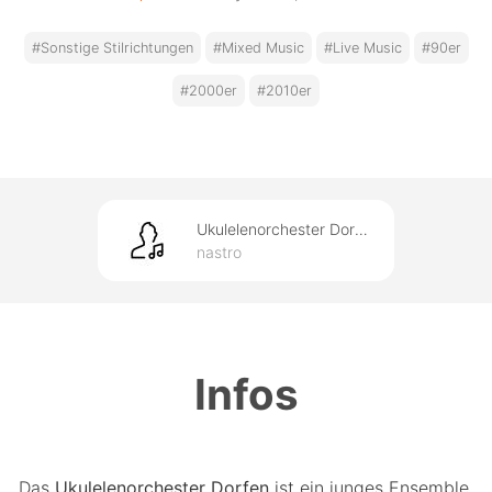
#Sonstige Stilrichtungen
#Mixed Music
#Live Music
#90er
#2000er
#2010er
Ukulelenorchester Dorfen
nastro
Infos
Das
Ukulelenorchester Dorfen
ist ein junges Ensemble,