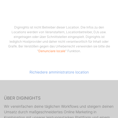
Diginights ist nicht Betreiber dieser Location. Die Infos zu den
Locations werden von Veranstaltern, Locationbetreiber, DJs usw.
eingetragen oder über Schnittstellen eingespielt. Diginights ist
lediglich Hostprovider und daher nicht verantwortlich für Inhalt oder
Grafik. Bei Verstößen gegen das Urheberrecht verwenden sie bitte die
"
Denunciare locale
" Funktion.
Richiedere amministratore location
ÜBER DIGINIGHTS
Wir vereinfachen deine täglichen Workflows und steigern deinen
Umsatz durch maßgeschneidertes Online Marketing in
Kombination mit unserer leistungsstarken Plattform und einem