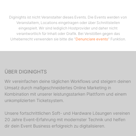
Diginights ist nicht Veranstalter dieses Events. Die Events werden von
Veranstaltern, Locations eingetragen oder über Schnittstellen
eingespielt. Wir sind lediglich Hostprovider und daher nicht
verantwortlich für Inhalt oder Grafik. Bei Verstößen gegen das
Urheberrecht verwenden sie bitte die "
Denunciare evento
" Funktion.
ÜBER DIGINIGHTS
Wir vereinfachen deine täglichen Workflows und steigern deinen
Umsatz durch maßgeschneidertes Online Marketing in
Kombination mit unserer leistungsstarken Plattform und einem
unkomplizierten Ticketsystem.
Unsere fortschrittlichen Soft- und Hardware Lösungen vereinen
20 Jahre Event-Erfahrung mit modernster Technik und helfen
dir dein Event Business erfolgreich zu digitalisieren.