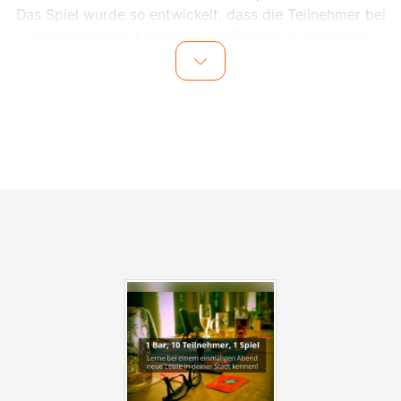
Das Spiel wurde so entwickelt, dass die Teilnehmer bei
verschiedenen Aufgaben und Fragen in Interaktion
miteinander kommen.
Dank des Spiels und dem Moderator vor Ort wird das
Eis schnell gebrochen und die Teilnehmer lernen sich
im Laufe des Abends mit viel Spaß und gemeinsamen
Lachmomenten besser kennen. Auch für den
Kontaktdatenaustausch nach dem Event wird vom
Veranstalter gesorgt, sodass einem weiteren Treffen
mit den Teilnehmern nichts im Wege steht.
Alle Events finden in zentral gelegenen Bars in Essen
statt. Die genaue Location wird einen Tag vor dem
Event den Teilnehmern per E-Mail mitgeteilt.
Anmelden zu den Events, kann man sich
unter
www.socialmatch.de
.