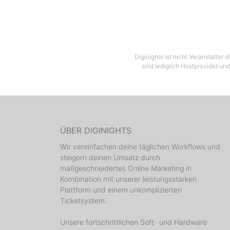
Diginights ist nicht Veranstalter
sind lediglich Hostprovider und
ÜBER DIGINIGHTS
Wir vereinfachen deine täglichen Workflows und
steigern deinen Umsatz durch
maßgeschneidertes Online Marketing in
Kombination mit unserer leistungsstarken
Plattform und einem unkomplizierten
Ticketsystem.
Unsere fortschrittlichen Soft- und Hardware