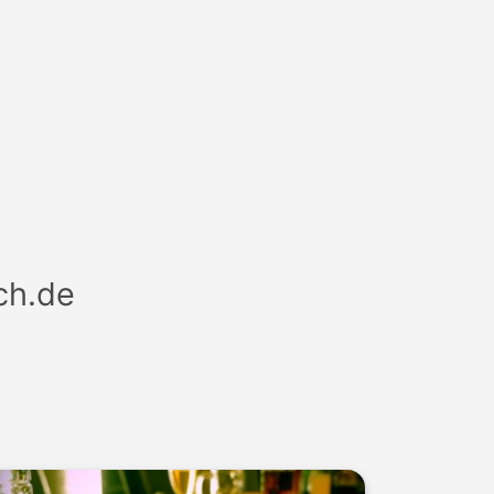
.de
.
ch.de