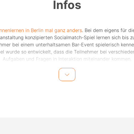
Infos
nnenlernen in Berlin mal ganz anders
. Bei dem eigens für di
anstaltung konzipierten Socialmatch-Spiel lernen sich bis z
ehmer bei einem unterhaltsamen Bar-Event spielerisch kenne
iel wurde so entwickelt, dass die Teilnehmer bei verschiede
Aufgaben und Fragen in Interaktion miteinander kommen.
nk des Spiels und dem Moderator vor Ort wird das Eis schn
chen und die Teilnehmer lernen sich im Laufe des Abends mi
 und gemeinsamen Lachmomenten besser kennen. Auch fü
ktdatenaustausch nach dem Event wird vom Veranstalter ge
 einem weiteren Treffen mit den Teilnehmern nichts im Wege
Events finden in zentral gelegenen Bars in Berlin statt. Die 
ation wird einen Tag vor dem Event den Teilnehmern per E-
mitgeteilt.