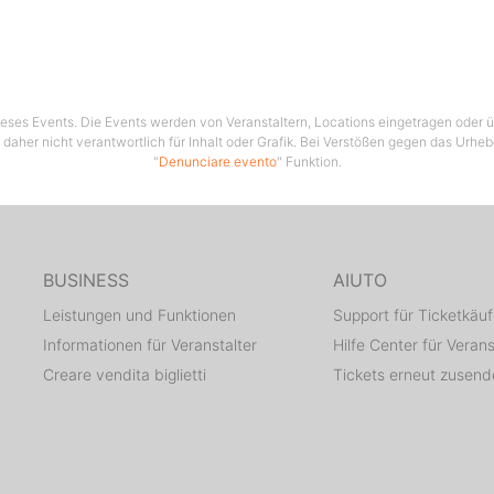
 dieses Events. Die Events werden von Veranstaltern, Locations eingetragen oder üb
 daher nicht verantwortlich für Inhalt oder Grafik. Bei Verstößen gegen das Urhe
"
Denunciare evento
" Funktion.
BUSINESS
AIUTO
Leistungen und Funktionen
Support für Ticketkäuf
Informationen für Veranstalter
Hilfe Center für Verans
Creare vendita biglietti
Tickets erneut zusen