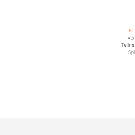
Ke
Ver
Teiln
Sp
Da
gebro
Spaß
Konta
sodass
Alle 
Loc