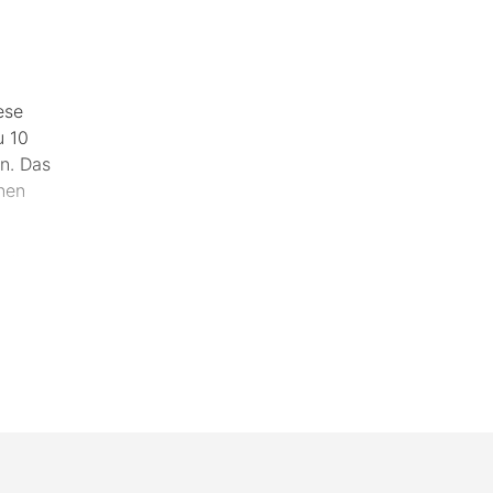
ese
u 10
n. Das
nen
ell
t viel
r den
sorgt,
 steht.
genaue
Mail