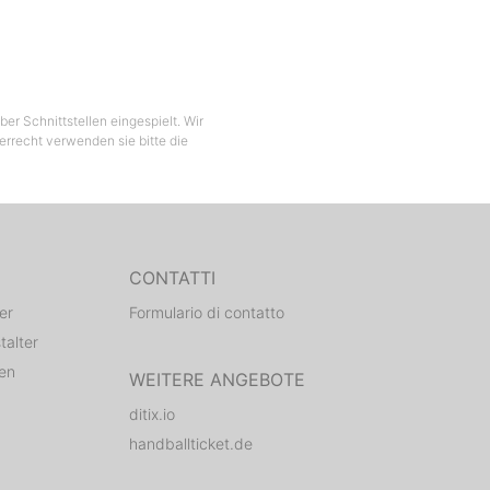
er Schnittstellen eingespielt. Wir
berrecht verwenden sie bitte die
CONTATTI
er
Formulario di contatto
talter
den
WEITERE ANGEBOTE
ditix.io
handballticket.de