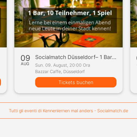
09
piel
Socialmatch Düsseldorf– 1 Bar, 10 Teilnehmer, 1 Spiel
AUG
Sun. 09. August, 20:00 Ora
Bazzar Caffe, Düsseldorf
Tickets buchen
Tutti gli eventi di Kennenlernen mal anders - Socialmatch.de