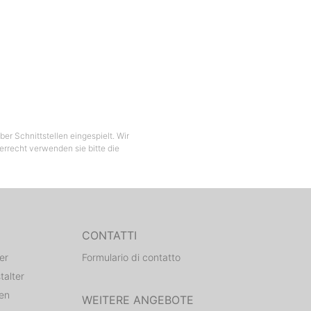
er Schnittstellen eingespielt. Wir
berrecht verwenden sie bitte die
CONTATTI
er
Formulario di contatto
talter
den
WEITERE ANGEBOTE