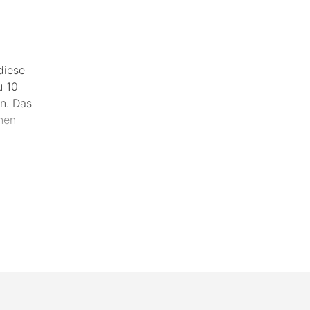
diese
u 10
n. Das
nen
ell
t viel
r den
sorgt,
 steht.
e genaue
Mail