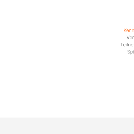
Kenn
Ver
Teiln
Sp
Da
gebro
Spaß
Konta
sodass
Alle Ev
Loc