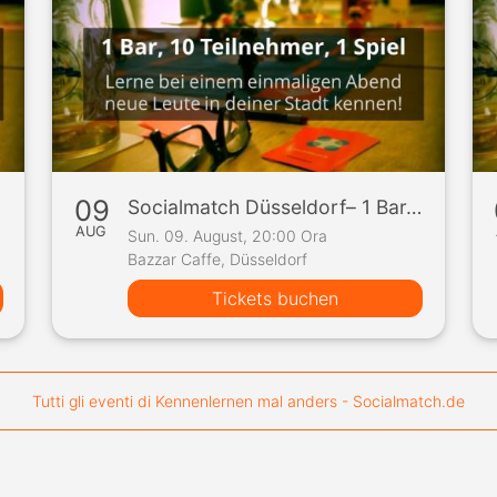
09
piel
Socialmatch Düsseldorf– 1 Bar, 10 Teilnehmer, 1 Spiel
AUG
Sun. 09. August, 20:00 Ora
Bazzar Caffe, Düsseldorf
Tickets buchen
Tutti gli eventi di Kennenlernen mal anders - Socialmatch.de