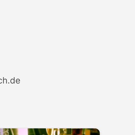
.de
.
ch.de