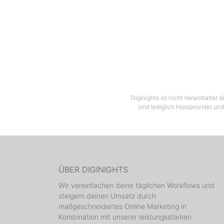
Diginights ist nicht Veranstalter
sind lediglich Hostprovider und
ÜBER DIGINIGHTS
Wir vereinfachen deine täglichen Workflows und
steigern deinen Umsatz durch
maßgeschneidertes Online Marketing in
Kombination mit unserer leistungsstarken