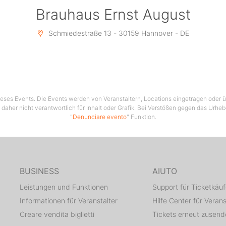
Brauhaus Ernst August
Schmiedestraße 13 - 30159 Hannover - DE
 dieses Events. Die Events werden von Veranstaltern, Locations eingetragen oder üb
 daher nicht verantwortlich für Inhalt oder Grafik. Bei Verstößen gegen das Urhe
"
Denunciare evento
" Funktion.
BUSINESS
AIUTO
Leistungen und Funktionen
Support für Ticketkäuf
Informationen für Veranstalter
Hilfe Center für Verans
Creare vendita biglietti
Tickets erneut zusen