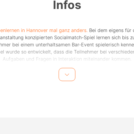
Infos
enlernen in Hannover mal ganz anders.
Bei dem eigens für 
anstaltung konzipierten Socialmatch-Spiel lernen sich bis z
ehmer bei einem unterhaltsamen Bar-Event spielerisch kenne
iel wurde so entwickelt, dass die Teilnehmer bei verschiede
Aufgaben und Fragen in Interaktion miteinander kommen.
nk des Spiels und dem Moderator vor Ort wird das Eis schn
chen und die Teilnehmer lernen sich im Laufe des Abends mi
 und gemeinsamen Lachmomenten besser kennen. Auch fü
ktdatenaustausch nach dem Event wird vom Veranstalter ge
 einem weiteren Treffen mit den Teilnehmern nichts im Wege
ents finden in zentral gelegenen Bars in Hannover statt. Di
ation wird einen Tag vor dem Event den Teilnehmern per E-
mitgeteilt.