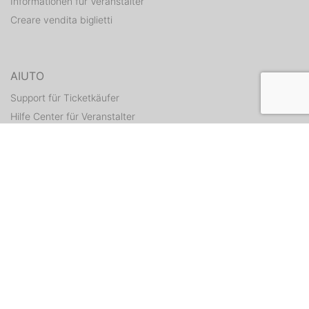
Informationen für Veranstalter
Creare vendita biglietti
AIUTO
Support für Ticketkäufer
Hilfe Center für Veranstalter
Tickets erneut zusenden
CONTATTI
Formulario di contatto
WEITERE ANGEBOTE
ditix.io
handballticket.de